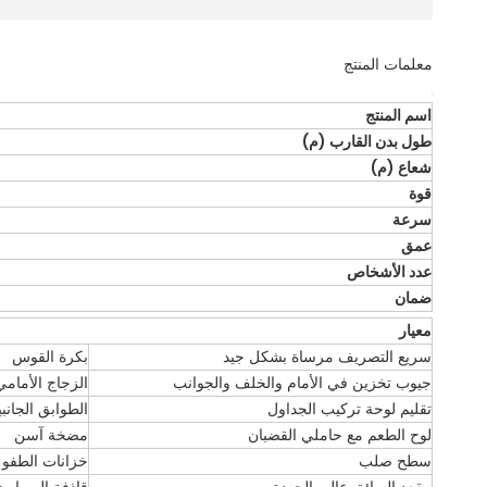
معلمات المنتج
اسم المنتج
طول بدن القارب (م)
شعاع (م)
قوة
سرعة
عمق
عدد الأشخاص
ضمان
معيار
سريع التصريف مرساة بشكل جيد
بكرة القوس
جيوب تخزين في الأمام والخلف والجوانب
الزجاج الأمامي
تقليم لوحة تركيب الجداول
الطوابق الجان
لوح الطعم مع حاملي القضبان
مضخة آسن
سطح صلب
خزانات الطفو ا