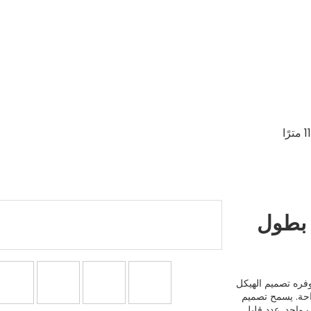
 بطول
وفره تصميم الهيكل
احة. يسمح تصميم
واحد. عدد قليل