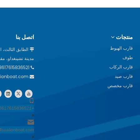
منتجات
اتصل بنا
قارب الهبوط

طوف
مدينة تشينغداو، مق
قارب الركاب
8617615836521 +

alionboat.com
قارب صيد

قارب مخصص
+8617615836521
llsealionboat.com