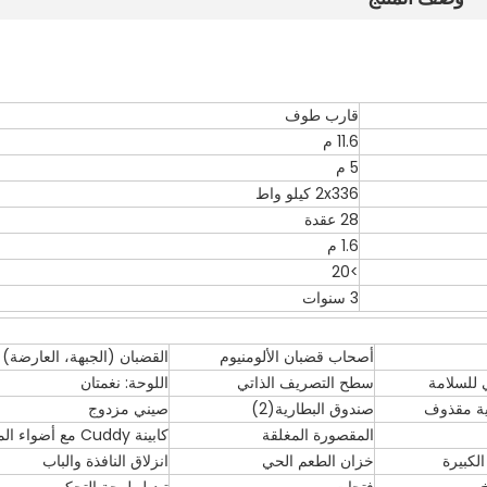
قارب طوف
11.6 م
5 م
2x336 كيلو واط
28 عقدة
1.6 م
>20
3 سنوات
أصحاب قضبان الألومنيوم
القضبان (الجبهة، العارضة)
 للسلامة
سطح التصريف الذاتي
اللوحة: نغمتان
بية مقذوف
صندوق البطارية(2)
صيني مزدوج
المقصورة المغلقة
كابينة Cuddy مع أضواء الميناء
لكبيرة
خزان الطعم الحي
انزلاق النافذة والباب