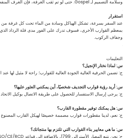
وسلامة التصميم لـ Gospel. حتى لو تم ثقب الغرفة، فإن الغرف المنفصلة المقاومة للماء تحد من الضرر، مما يجعل السفينة غير قابلة للغرق فعليًا.
استقرار
عند السفر بسرعة، تشكل الهياكل وسادة من الماء تحت كل غرفة من حلق
بمعظم القوارب الأخرى، فسوف تدرك على الفور مدى قلة الرذاذ الذي 
وجفاف الركوب.
التعليمات
س: لماذا نختار الإنجيل؟
ج: تضمن الحرفية العالية الجودة العالية للقوارب؛ راحة لا مثيل لها عن
س: أريد رؤية قوارب التجديف شخصيًا، أين يمكنني العثور عليها؟
ج: يرجى إرسال الاستفسار للحصول على طريقة الاتصال بوكيل الاتحاد ال
س: هل يمكنك توفير مقطورة القارب؟
ج: نعم، لدينا مقطورات قوارب مصممة خصيصًا لهيكل القارب المصنوع من ا
س: ما هي معايير بناء القوارب التي تلتزم بها منتجاتك؟
ج: نحن نتبع المعيار الأسترالي 1799، بالإضافة إلى قواعد ISO/CE/RCD.