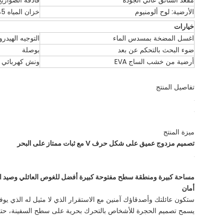
مقعد السائق عالي الجودة
قاذفة الصواريخ
الأرضية: لوح ألومنيوم
خزان المياه 45 لتر
خيارات
اغسل المضخة بمسدس الماء
التوجيه الهيدر
ضوء البحث بالتحكم عن بعد
بوصلة
أرضية من خشب الساج EVA
ونش كهربائي
تفاصيل المنتج
ميزة المنتج
تصميم مزدوج عميق على شكل حرف V مع ثبات ممتاز على البحر
مساحة كبيرة ومنطقة سطح مفتوحة كبيرة أفضل للغوص العائلي وصيد الأس
أمان
ستكون عائلتك وأصدقاؤك آمنين مع الاستقرار الذي لا مثيل له الذي يوف
يسمح تصميم الحجرة للأشخاص بالتحرك بحرية على سطح السفينة، حتى 