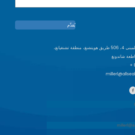
يُقدِّم
الطابق الثالث، المبنى 4، 506 طريق هويتشنغ، منطقة تشنغيانغ،
اطعة شاندونغ
millerl@allse
millerl@a