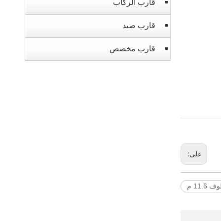
قارب الركاب
قارب صيد
قارب مخصص
على:
 11.6 م