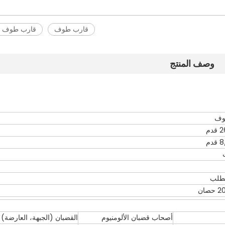
قارب طوف
قارب طوف بطول
وصف المنتج
وف
طلب
ان
أصحاب قضبان الألومنيوم
القضبان (الجبهة، العارضة)