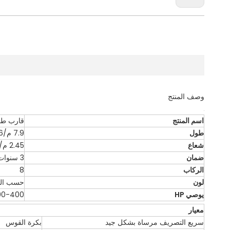
وصف المنتج
اسم المنتج
قارب ط
طول
7.9 م/26 قدم
شعاع
2.45 م/8 قدم
ضمان
3 سنوات
الركاب
8
لون
حسب ال
يوصي HP
200-400 حص
معيار
سريع التصريف مرساة بشكل جيد
بكرة القوس