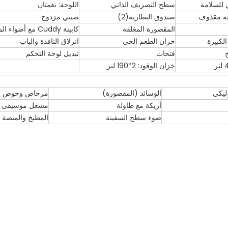
 للسلامة
سطح التصريف الذاتي
اللوحة: نغمتان
بية مقذوف
صندوق البطارية(2)
صيني مزدوج
المقصورة المغلقة
كابينة Cuddy مع أضواء الميناء
لكبيرة
خزان الطعم الحي
انزلاق النافذة والباب
فتحات
تبديل لوحة التحكم
خزان الوقود: 2*190 لتر
وليكي
الوسائد (المقصورة)
مرحاض وحوض
أريكة مع طاولة
مشغل موسيقى
ضوء سطح السفينة
المطبخ والمنصة