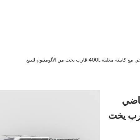
يد رياضي
كابينة مغلقة 400L قارب يخت