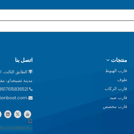
منتجات
اتصل بنا
قارب الهبوط

طوف
مدينة تشينغداو، مق
قارب الركاب
8617615836521 +

alionboat.com
قارب صيد

قارب مخصص
+8617615836521