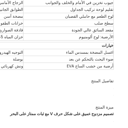
جيوب تخزين في الأمام والخلف والجوانب
الزجاج الأمامي
تقليم لوحة تركيب الجداول
الطوابق الجان
لوح الطعم مع حاملي القضبان
مضخة آسن
سطح صلب
خزانات الطفو ا
مقعد السائق عالي الجودة
قاذفة الصواريخ
الأرضية: لوح ألومنيوم
خزان المياه 45 لتر
خيارات
اغسل المضخة بمسدس الماء
التوجيه الهيدر
ضوء البحث بالتحكم عن بعد
بوصلة
أرضية من خشب الساج EVA
ونش كهربائي
تفاصيل المنتج
ميزة المنتج
تصميم مزدوج عميق على شكل حرف V مع ثبات ممتاز على البحر