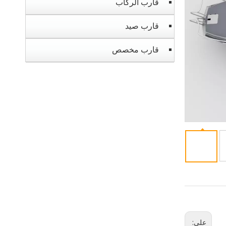
قارب الركاب
قارب صيد
قارب مخصص
على: