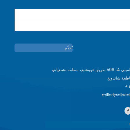
يُقدِّم
الطابق الثالث، المبنى 4، 506 طريق هويتشنغ، منطقة تشنغيانغ،
اطعة شاندونغ
millerl@allse