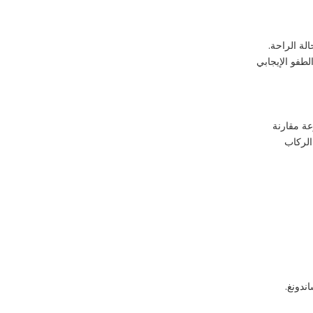
لة الراحة.
طفو الإيجابي
عة مقارنة
الركاب
ندونغ.