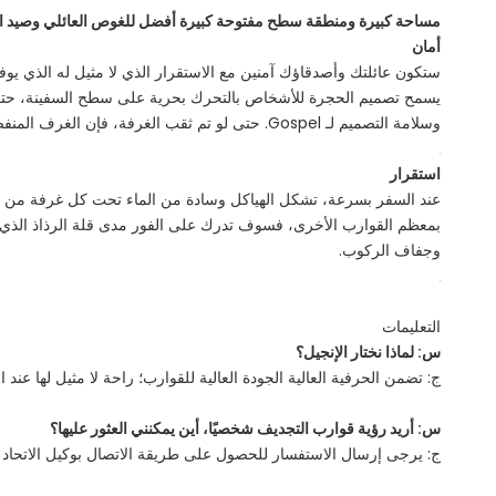
مساحة كبيرة ومنطقة سطح مفتوحة كبيرة أفضل للغوص العائلي وصيد الأس
أمان
ستكون عائلتك وأصدقاؤك آمنين مع الاستقرار الذي لا مثيل له الذي يوف
يسمح تصميم الحجرة للأشخاص بالتحرك بحرية على سطح السفينة، حتى 
وسلامة التصميم لـ Gospel. حتى لو تم ثقب الغرفة، فإن الغرف المنفصلة المقاومة للماء تحد من الضرر، مما يجعل السفينة غير قابلة للغرق فعليًا.
استقرار
عند السفر بسرعة، تشكل الهياكل وسادة من الماء تحت كل غرفة من حلق
بمعظم القوارب الأخرى، فسوف تدرك على الفور مدى قلة الرذاذ الذي 
وجفاف الركوب.
التعليمات
س: لماذا نختار الإنجيل؟
ج: تضمن الحرفية العالية الجودة العالية للقوارب؛ راحة لا مثيل لها عن
س: أريد رؤية قوارب التجديف شخصيًا، أين يمكنني العثور عليها؟
ج: يرجى إرسال الاستفسار للحصول على طريقة الاتصال بوكيل الاتحاد ال